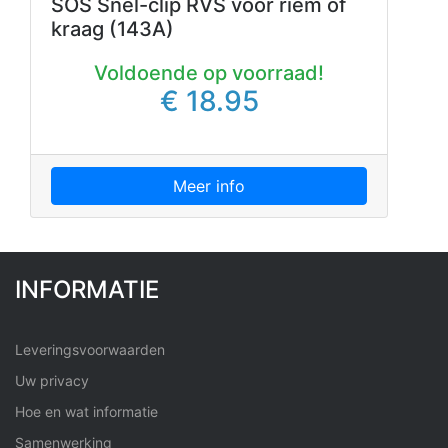
SOS Snel-clip RVS voor riem of
kraag (143A)
Voldoende op voorraad!
€ 18.95
Meer info
INFORMATIE
Leveringsvoorwaarden
Uw privacy
Hoe en wat informatie
Samenwerking