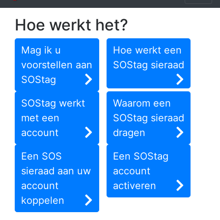
Hoe werkt het?
Mag ik u
Hoe werkt een
voorstellen aan
SOStag sieraad
SOStag
SOStag werkt
Waarom een
met een
SOStag sieraad
account
dragen
Een SOS
Een SOStag
sieraad aan uw
account
account
activeren
koppelen